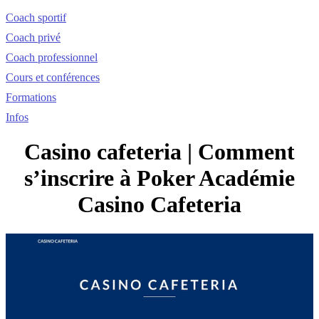
Coach sportif
Coach privé
Coach professionnel
Cours et conférences
Formations
Infos
Casino cafeteria | Comment
s’inscrire à Poker Académie
Casino Cafeteria