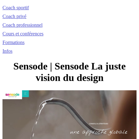
Coach sportif
Coach privé
Coach professionnel
Cours et conférences
Formations
Infos
Sensode | Sensode La juste
vision du design